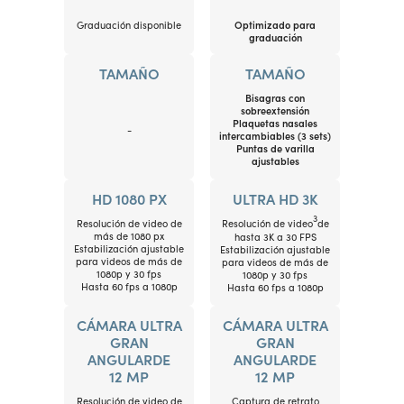
Graduación disponible
Optimizado para
graduación
TAMAÑO
TAMAÑO
Bisagras con
sobreextensión
Plaquetas nasales
-
intercambiables (3 sets)
Puntas de varilla
ajustables
HD
1080 PX
ULTRA HD
3K
3
Resolución de video de
Resolución de video
de
más de 1080 px
hasta 3K a 30 FPS
Estabilización ajustable
Estabilización ajustable
para videos de más de
para videos de más de
1080p y 30 fps
1080p y 30 fps
Hasta 60 fps a 1080p
Hasta 60 fps a 1080p
CÁMARA ULTRA
CÁMARA ULTRA
GRAN
GRAN
ANGULAR
DE
ANGULAR
DE
12 MP
12 MP
Resolución de video de
Captura de retrato