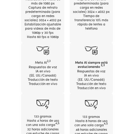
más de 1080 px
predeterminada (para
Captura de retrato
carga en redes
predeterminada (para
sociales) 3024 × 4032 px
carga en redes
Tiempo de
sociales) 3024 × 4032 px
transferencia 10% más
Estabilización ajustable
rápido de lentes
a
para videos de más de
teléfono
1080p y 30 fps
Hasta 60 fps a 1080p
2,3
Meta AI
Meta AI siempre está
2,3
evolucionando
Respuestas de voz
IA en vivo
Respuestas de voz
(EE. UU./Canadá)
IA en vivo
Traducción de texto
(EE. UU./Canadá)
Traducción en vivo
Traducción de texto
Traducción en vivo
133 gramos
133 gramos
Hasta 4 horas de uso
Hasta 8 horas de uso
4,5
4,5
con una sola carga
con una sola carga
32 horas adicionales
48 horas adicionales
con estuche de carga
con estuche de carga