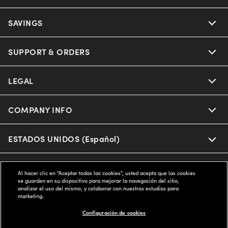
SAVINGS
SUPPORT & ORDERS
LEGAL
COMPANY INFO
ESTADOS UNIDOS (Español)
WE GUARANTEE EVERY TRANSACTION IS 100% SECURE
Al hacer clic en “Aceptar todas las cookies”, usted acepta que las cookies
se guarden en su dispositivo para mejorar la navegación del sitio,
analizar el uso del mismo, y colaborar con nuestros estudios para
marketing.
Buy now, pay later with Klarna*, Affirm or Cash App Afterpay.
Learn More
Configuración de cookies