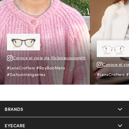
Conoce el viaje de @clairecouvsmith
Conoce el vi
#LensCrafters #RayBanMeta
#GafasInteligentes
#LensCrafters #
BRANDS
EYECARE