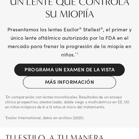
UN LENTE QUE CONTROLA
SU MIOPIÍA
Presentamos los lentes Essilor
Stellest
, el primer y
®
®
único lente oftálmico autorizado por la FDA en el
mercado para frenar la progresión de la miopía en
niños.
*1
PROGRAMA UN EXAMEN DE LA VISTA
MÁS INFORMACIÓN
En comparación con lentes monofocales. Resultados de un ensayo
*
clínico prospectivo, aleatorizado, doble ciego y multicéntrico en EE. UU.
en niños miópicos de 6 a 12 años al inicio del tratamiento.
Essilor International, datos en archivo (2025)
1
TU ESTILO, A TU MANERA