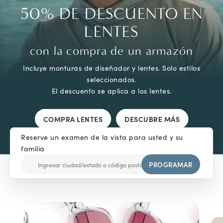
50% DE DESCUENTO EN
Aprovecha al máximo tus
Nuestro objetivo para el
Inteligencia en
LENTES
cuidado de la vista
cada montura
beneficios
con la compra de un armazón
Incluye monturas de diseñador y lentes. Solo estilos
Experimenta los lentes con IA para deportes Ray-
Lo mejor en atención oftalmológica, desde
LensCrafters acepta la mayoría de los
seleccionados.
realizar el pedido en línea para retirar en tienda
proveedores de seguros de visión para compras
Ban Meta y Oakley Meta, que combinan
El descuento se aplica a los lentes.
hasta reservar un turno para el examen de vista
en línea o en nuestras más de 1000 tiendas de
tecnología portátil avanzada con un diseño
desde cualquier dispositivo.
Norteamérica.
legendario.
COMPRA LENTES
DESCUBRE MÁS
Reserve un examen de la vista para usted y su
familia
PROGRAMAR