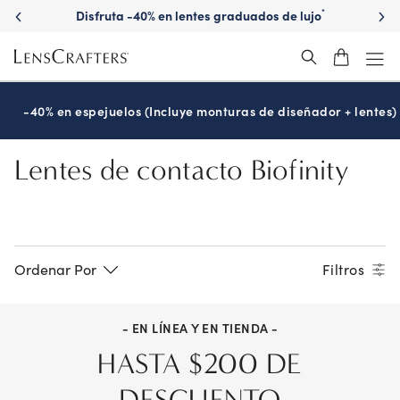
Skip
Disfruta -40% en lentes graduados de lujo
*
to
main
content
-40% en espejuelos (Incluye monturas de diseñador + lentes)
Lentes de contacto Biofinity
Ordenar Por
Filtros
- EN LÍNEA Y EN TIENDA -
HASTA $200 DE
DESCUENTO