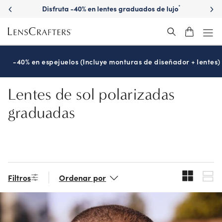
Skip
Disfruta -40% en lentes graduados de lujo
*
to
main
content
-40% en espejuelos (Incluye monturas de diseñador + lentes)
Lentes de sol polarizadas
graduadas
Filtros
Ordenar por