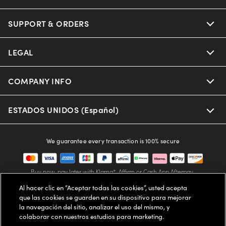
Oakley
Our Sunglasses
SUPPORT & ORDERS
Offers & Discount
Ray-Ban | Meta
Our Contact Lenses
Insurance
LEGAL
Help Center
Oakley Meta
Ray-Ban | Meta
FSA & HSA
Online Order Status
COMPANY INFO
Privacy Policy
Miu Miu
Oakley Meta
CareCredit Credit Card
Shipping & Returns
Terms of Use
ESTADOS UNIDOS (Español)
About us
Prada
Eyewear Trends
2-Day Delivery
Notice of Financial Incentive
Accessibility
We guarantee every transaction is 100% secure
Michael Kors
Our Lenses
Frame Advisor
Independent Doctor's Notice
Our Flagship Stores
Buy now, pay later with Klarna*, Affirm or Cash App Afterpay.
Coach
Schedule an Eye Exam
AARP Members
Learn More
Style Guide
AdChoices
Al hacer clic en “Aceptar todas las cookies”, usted acepta
Careers
que las cookies se guarden en su dispositivo para mejorar
The Exceptionals
Vision Guide
la navegación del sitio, analizar el uso del mismo, y
FAQs
Your Privacy Choices
Find a Store
colaborar con nuestros estudios para marketing.