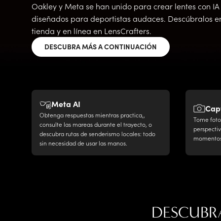
Emporio Armani
más
¿Necesita reponer los lentes de contacto?
mucho
fotocromáticos de
Oakley y Meta se han unido para crear lentes con IA
Ray-Ban Meta
Ray-Ban Meta
Oakley Meta
Oakley Meta
Ferrari
más!
LensCrafters.
Inicie sesión y vuelva a solicitar sus lentes de contacto
más!
diseñados para deportistas audaces. Descúbralos e
Gucci
Descubrir más
con tan solo un clic.
APLICAR SEGURO
tienda y en línea en LensCrafters.
Giorgio Armani
REGÍSTRESE PARA HACER UN NUEVO
Jimmy Choo
DESCUBRA MÁS A CONTINUACIÓN
LENTES DE MARCA
PEDIDO
LensCrafters
Maui Jim
Michael Kors
Meta Lentes
DESCUBRIR
Miu Miu
Moncler
TODOS
Meta AI
Capt
Nuance Audio
LOS
Obtenga respuestas mientras practica,,
Oakley
Tome foto
LENTES
consulte las mareas durante el trayecto, o
Oakley Meta
perspectiv
descubra rutas de senderismo locales: todo
Oakley Youth
momentos
sin necesidad de usar las manos.
Oliver Peoples
Persol
Polo Ralph Lauren
Prada
Prada Linea Rossa
Ralph by Ralph Lauren
DESCUBR
Ralph Lauren
Ray-Ban