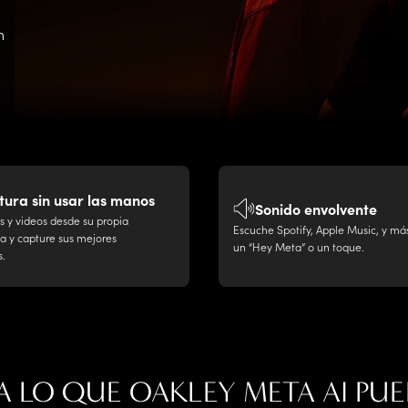
Guía de visión
Aplique sus beneficios al pagar como una tarjeta
n
para comprar lentes graduados, lentes de contac
los exámenes de la vista.
ura sin usar las manos
Sonido envolvente
s y videos desde su propia
Escuche Spotify, Apple Music, y má
a y capture sus mejores
un “Hey Meta” o un toque.
.
A LO QUE
OAKLEY META AI PU