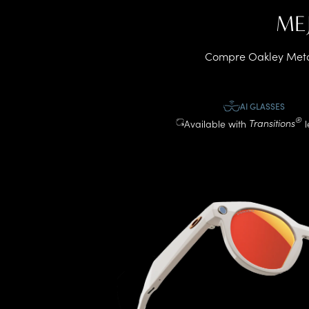
ME
Compre Oakley Meta H
AI GLASSES
®
Available with
Transitions
l