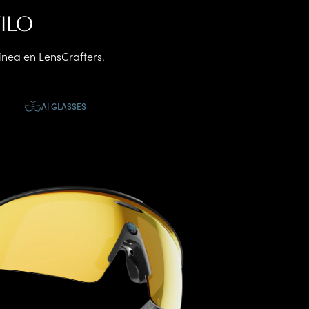
ILO
ínea en LensCrafters.
AI GLASSES