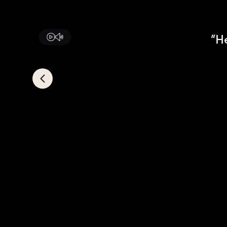
Ray-Ban Jr
Ray-Ban | Meta
Saint Laurent
“H
Scuderia Ferrari
Sferoflex
Swarovski
Tiffany
Tom Ford
Tory Burch
Versace
Vogue Eyewear
Vogue Jr
VER TODAS LAS MARCAS