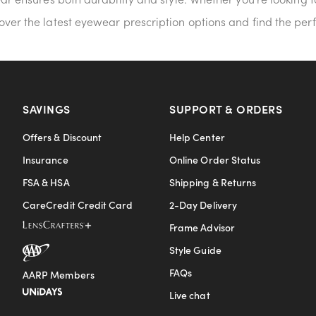
ver the latest eyewear prescription options and find the perf
SAVINGS
SUPPORT & ORDERS
Offers & Discount
Help Center
Insurance
Online Order Status
FSA & HSA
Shipping & Returns
CareCredit Credit Card
2-Day Delivery
Frame Advisor
Style Guide
FAQs
AARP Members
Live chat