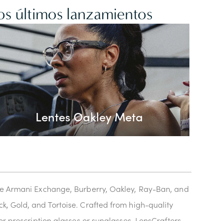
os últimos lanzamientos
Lentes Oakley Meta
like Armani Exchange, Burberry, Oakley, Ray-Ban, and
k, Gold, and Tortoise. Crafted from high-quality
or prescription glasses or sunglasses, LensCrafters