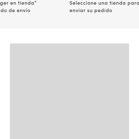
Guía de visión
oger en tienda”
Seleccione una tienda par
Aplique sus beneficios al pagar como una tarjeta
do de envío
enviar su pedido
para comprar lentes graduados, lentes de contac
los exámenes de la vista.