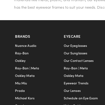
has the best eyewear frames to suit your needs. Disco
BRANDS
EYECARE
Nuance Audio
Our Eyeglasses
Ray-Ban
Our Sunglasses
Oakley
Our Contact Lenses
Ray-Ban | Meta
Ray-Ban | Meta
Oakley Meta
Oakley Meta
Miu Miu
Eyewear Trends
Prada
Our Lenses
Michael Kors
Schedule an Eye Exam