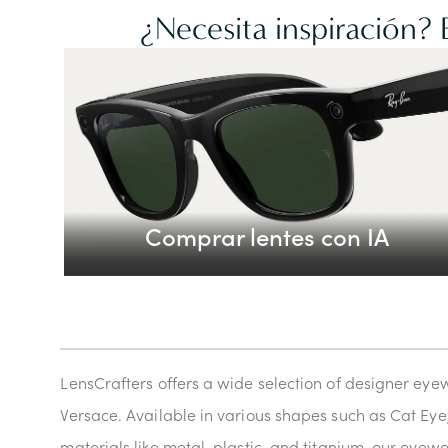
¿Necesita inspiración?
Comprar lentes con IA
LensCrafters offers a wide selection of designer eye
Versace. Available in various shapes such as Cat Eye
materials like metal, plastic, and titanium, our eyew