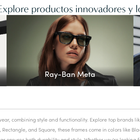
 Explore productos innovadores y l
Ray-Ban Meta
wear, combining style and functionality. Explore top brands 
, Rectangle, and Square, these frames come in colors like Blac
ear ensures both durability and style. Whether you're looking f