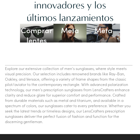
innovadores y los
Lentes
últimos lanzamientos
Ray-Ban
Oakley
Comprar
Meta
Meta
lentes
con IA
Explore our extensive collection of men's sunglasses, where style meets
visual precision. Our selection includes renowned brands like Ray-Ban,
Oakley, and Versace, offering a variety of frame shapes from the classic
pilot/aviator to the contemporary rectangle. With advanced polarization
technology, our men's prescription sunglasses from LensCrafters enhance
clarity and reduce glare for superior comfort and performance. Crafted
from durable materials such as metal and titanium, and available in a
spectrum of colors, our sunglasses cater to every preference. Whether you
seek the latest trends or timeless designs, our LensCrafters prescription
sunglasses deliver the perfect fusion of fashion and function for the
discerning gentleman.