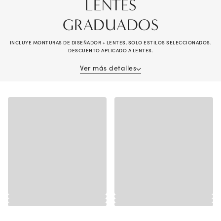
LENTES
GRADUADOS
INCLUYE MONTURAS DE DISEÑADOR + LENTES. SOLO ESTILOS SELECCIONADOS.
DESCUENTO APLICADO A LENTES.
Ver más detalles
Reciba -40% en la compra de lentes graduados (monturas y lentes). Se
debe comprar el par completo; el descuento aplica a las lentes. Válido en
varios pares. No se puede combinar con beneficios de seguro de visión,
otras ofertas, compras previas, lentes de lectura ni gafas de sol sin
graduación. Es necesario contar con una receta válida. Se excluyen los
modelos de Alain Mikli®, Brunello Cucinelli®, Chanel®, Diesel®, Maui
Jim®, Miu Miu®, Oakley® Special Projects, Oliver Peoples®, Persol®,
Prada®, Prada Linea Rossa®, Ray-Ban® Special Projects, Cartier®,
Dior® y Lindberg®, y las monturas electrónicas portátiles. Pueden
aplicarse otras exclusiones. Consulta a un asociado de la tienda para
obtener detalles. Los descuentos son sobre el precio marcado. Sin valor
monetario. Oferta válida en tienda y en línea en LensCrafters.com. Los
precios de las lentes tienen un 50% de descuento en comparación con las
ofertas de lentes individuales, disponibles en su tienda local LensCrafters.
Nulo donde esté prohibido. La oferta expira el 8/30/2026.