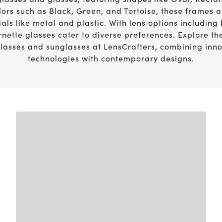
Guía de visión
lors such as Black, Green, and Tortoise, these frames 
Aplique sus beneficios al pagar como una tarjeta
para comprar lentes graduados, lentes de contac
als like metal and plastic. With lens options including 
los exámenes de la vista.
rnette glasses cater to diverse preferences. Explore the
glasses and sunglasses at LensCrafters, combining inno
technologies with contemporary designs.