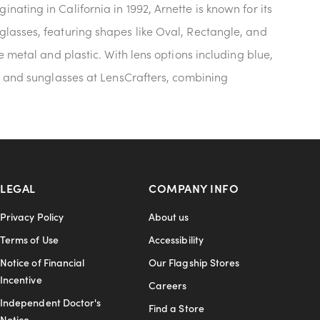
ating in California in 1992, Arnette is known for its
glasses, featuring shapes like Oval, Rectangle, and
e metal and plastic. With lens options including blue,
es and sunglasses at LensCrafters, combining
LEGAL
COMPANY INFO
Privacy Policy
About us
Terms of Use
Accessibility
Notice of Financial
Our Flagship Stores
Incentive
Careers
Independent Doctor's
Find a Store
Notice