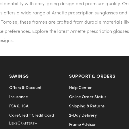
tainability with easy-going design and premium quality. Origin
s offers a wide range of Arnette prescription sunglasses and 
 Tortoise, these frames are crafted from durable materials lik
se preferences. Explore the latest Arnette prescription glass
esigns.
SAVINGS
SUPPORT & ORDERS
Offers & Discount
Help Center
Insurance
Online Order Status
FSA & HSA
Shipping & Returns
CareCredit Credit Card
2-Day Delivery
Frame Advisor