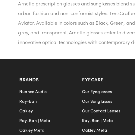
Arnette prescription glasses and sunglasses blend sus
urban fashion and non-conformist styles. LensCrafter
Aviator. Available in colors such as Black, Green, and
grey, and transparent, Arnette glasses cater to diver
innovative optical technologies with contemporary d
BRANDS
EYECARE
Nuance Audio
Our Eyeglasses
Ray-Ban
Our Sunglasses
Oakley
Our Contact Lenses
Ray-Ban | Meta
Ray-Ban | Meta
Oakley Meta
Oakley Meta