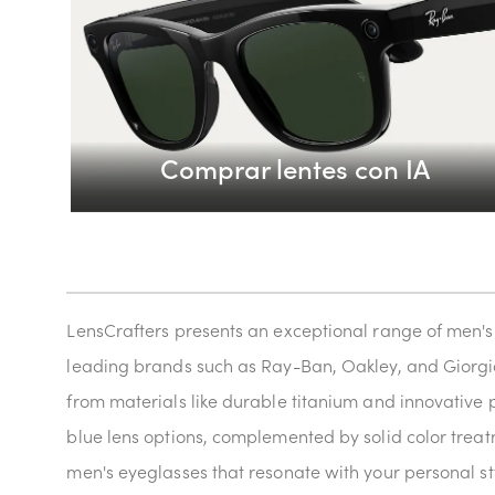
Comprar lentes con IA
LensCrafters presents an exceptional range of men's e
leading brands such as Ray-Ban, Oakley, and Giorgio 
from materials like durable titanium and innovative p
blue lens options, complemented by solid color treatm
men's eyeglasses that resonate with your personal st