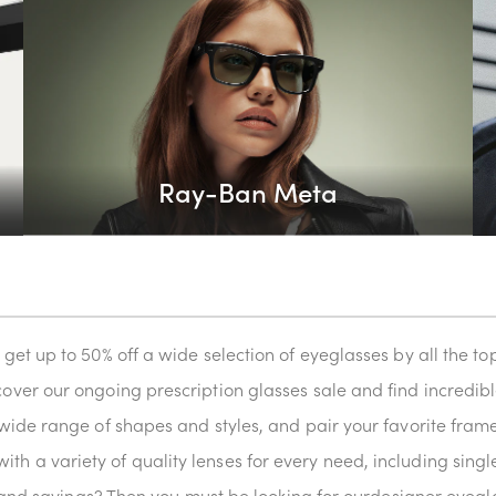
Ray-Ban Meta
get up to 50% off a wide selection of eyeglasses by all the 
over our ongoing prescription glasses sale and find incredi
ide range of shapes and styles, and pair your favorite frames 
d with a variety of quality lenses for every need, including singl
e and savings? Then you must be looking for ourdesigner eyegl