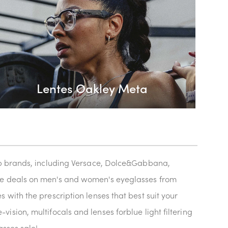
Lentes Oakley Meta
top brands, including Versace, Dolce&Gabbana,
ble deals on men's and women's eyeglasses from
with the prescription lenses that best suit your
e-vision, multifocals and lenses forblue light filtering
asses sale!