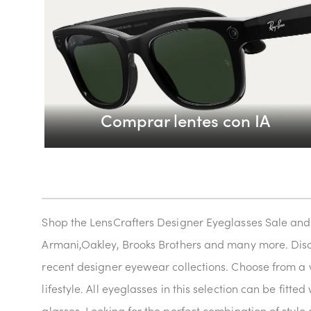
Comprar lentes con IA
Shop the LensCrafters Designer Eyeglasses Sale and 
Armani,Oakley, Brooks Brothers and many more. Disc
recent designer eyewear collections. Choose from a w
lifestyle. All eyeglasses in this selection can be fitte
glasses. Looking for the perfect combination of styl