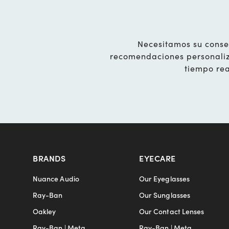
Necesitamos su conse
recomendaciones personaliza
tiempo rea
BRANDS
EYECARE
Nuance Audio
Our Eyeglasses
Ray-Ban
Our Sunglasses
Oakley
Our Contact Lenses
Ray-Ban | Meta
Ray-Ban | Meta