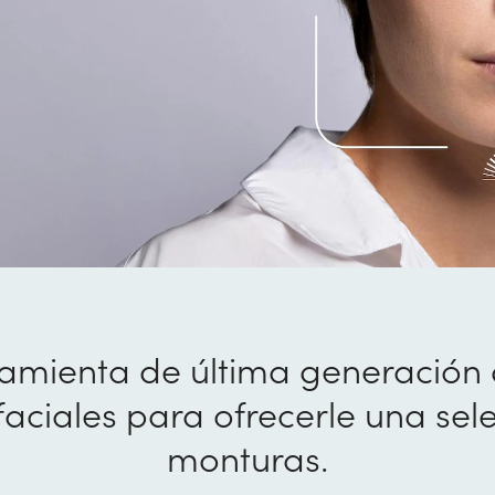
Guía de visión
Aplique sus beneficios al pagar como una tarjeta
para comprar lentes graduados, lentes de contac
los exámenes de la vista.
mienta de última generación 
faciales para ofrecerle una sel
monturas.