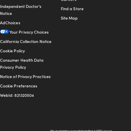
Independent Doctor's
Find a Store
Notice
Site Map
AdChoices
Your Privacy Choices
California Collection Notice
Cookie Policy
Consumer Health Data
Privacy Policy
Notice of Privacy Practices
Cookie Preferences
WebId: 821320504
We guarantee every transaction is 100% secure