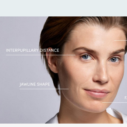
Ray-Ban Jr
Ray-Ban | Meta
Saint Laurent
Scuderia Ferrari
Sferoflex
Swarovski
Tiffany
Tom Ford
Tory Burch
Versace
Vogue Eyewear
Vogue Jr
VER TODAS LAS MARCAS