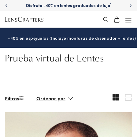
Skip
Disfruta -40% en lentes graduados de lujo
*
to
main
content
-40% en espejuelos (Incluye monturas de diseñador + lentes)
Prueba virtual de Lentes
Filtros
Ordenar por