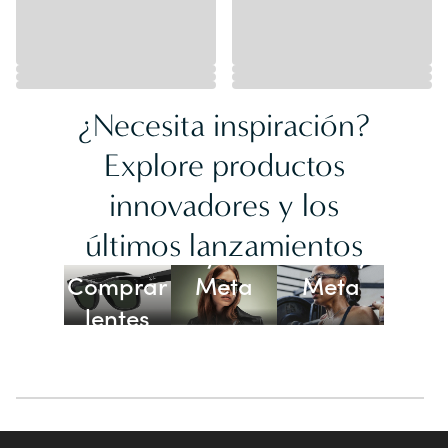
¿Necesita inspiración?
Explore productos
innovadores y los
Lentes
últimos lanzamientos
Ray-Ban
Oakley
Comprar
Meta
Meta
lentes
con IA