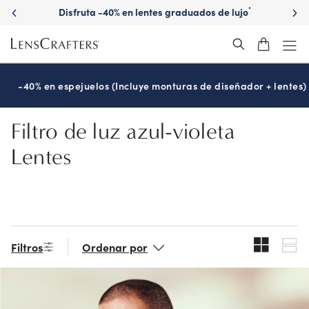
Skip
Disfruta -40% en lentes graduados de lujo
*
to
main
content
-40% en espejuelos (Incluye monturas de diseñador + lentes)
Filtro de luz azul-violeta
Lentes
Filtros
Ordenar por