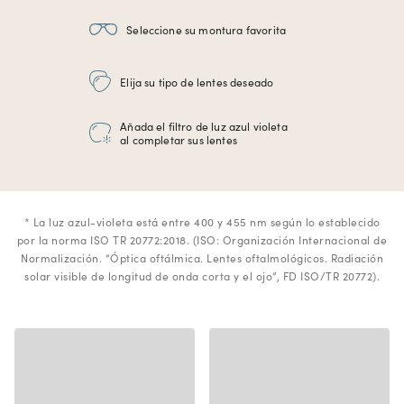
Seleccione su
montura favorita
Elija su
tipo de lentes deseado
Añada el filtro de luz azul violeta
al completar sus lentes
* La luz azul-violeta está entre 400 y 455 nm según lo establecido
por la norma ISO TR 20772:2018. (ISO: Organización Internacional de
Normalización. “Óptica oftálmica. Lentes oftalmológicos. Radiación
solar visible de longitud de onda corta y el ojo”, FD ISO/TR 20772).