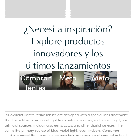
¿Necesita inspiración?
Explore productos
innovadores y los
Lentes
últimos lanzamientos
Ray-Ban
Oakley
Comprar
Meta
Meta
lentes
con IA
Blue-violet light filtering lenses are designed with a special lens treatment
that helps filter blue-violet light from natural sources, such as sunlight, and
artificial sources, including screens, LEDs, and other digital devices. The
sun is the primary source of blue-violet light, even indoors. Consumer
studies suggest that these lenses may help improve visual comfort in front