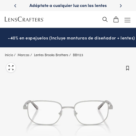
Skip
ápido con
Adáptate a cualquier luz con las lentes
¿Es hora
to
s
Transitions
®
main
content
-40% en espejuelos (Incluye monturas de diseñador + lentes)
Inicio
Marcas
Lentes Brooks Brothers
BB1123