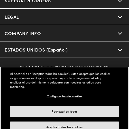
SUPPORT & ORDERS
LEGAL
COMPANY INFO
ESTADOS UNIDOS (Español)
WE GUARANTEE EVERY TRANSACTION IS 100% SECURE
Al hacer clic en “Aceptar todas las cookies”, usted acepta que las cookies
se guarden en su dispositivo para mejorar la navegación del sitio,
analizar el uso del mismo, y colaborar con nuestros estudios para
Buy now, pay later with Klarna*, Affirm or Cash App Afterpay.
marketing.
Learn More
Configuración de cookies
Rechazarlas todas
© 2025 LensCrafters All Rights Reserved
Aceptar todas las cookies
Other sites of the Group