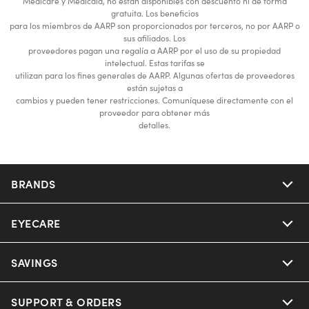
Medicare y Medicaid, no están disponibles con descuento ni de forma
gratuita. Los beneficios
para los miembros de AARP son proporcionados por terceros, no por AARP o
sus afiliados. Los
proveedores pagan una regalía a AARP por el uso de su propiedad
intelectual. Estas tarifas se
utilizan para los fines generales de AARP. Algunas ofertas de proveedores
están sujetas a
cambios y pueden tener restricciones. Comuníquese directamente con el
proveedor para obtener más
detalles.
BRANDS
EYECARE
SAVINGS
SUPPORT & ORDERS