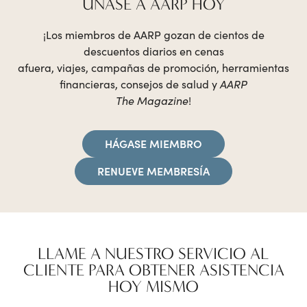
ÚNASE A AARP HOY
electrónicas portátiles.
Pueden aplicarse otras exclusiones. Consulte a un asociado de la
¡Los miembros de AARP gozan de cientos de
tienda para obtener
descuentos diarios en cenas
detalles. Los descuentos son sobre el precio marcado. Sin valor
afuera, viajes, campañas de promoción, herramientas
monetario. Válido
financieras, consejos de salud y
AARP
solo en tiendas. Nulo donde esté prohibido. La oferta caduca el
The Magazine
!
12/31/2026.
HÁGASE MIEMBRO
RENUEVE MEMBRESÍA
LLAME A NUESTRO SERVICIO AL
CLIENTE PARA OBTENER ASISTENCIA
HOY MISMO