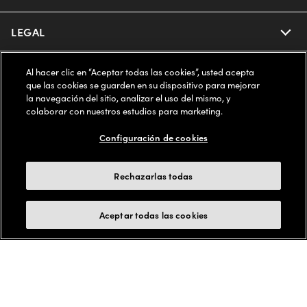
LEGAL
COMPANY INFO
Al hacer clic en “Aceptar todas las cookies”, usted acepta
que las cookies se guarden en su dispositivo para mejorar
la navegación del sitio, analizar el uso del mismo, y
ESTADOS UNIDOS (Español)
colaborar con nuestros estudios para marketing.
Configuración de cookies
WE GUARANTEE EVERY TRANSACTION IS 100% SECURE
Rechazarlas todas
Buy now, pay later with Klarna*, Affirm or Cash App Afterpay.
Learn More
Aceptar todas las cookies
© 2025 LensCrafters All Rights Reserved
Other sites of the Group