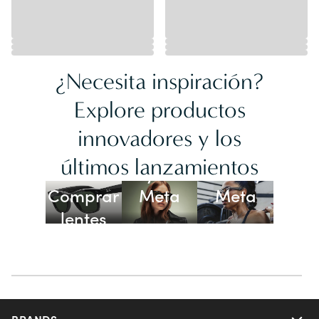
¿Necesita inspiración?
Explore productos
innovadores y los
Lentes
últimos lanzamientos
Ray-Ban
Oakley
Comprar
Meta
Meta
lentes
con IA
BRANDS