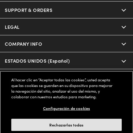
SUPPORT & ORDERS
LEGAL
COMPANY INFO
ESTADOS UNIDOS (Español)
WE GUARANTEE EVERY TRANSACTION IS 100% SECURE
Al hacer clic en “Aceptar todas las cookies”, usted acepta
que las cookies se guarden en su dispositivo para mejorar
la navegación del sitio, analizar el uso del mismo, y
colaborar con nuestros estudios para marketing.
Buy now, pay later with Klarna*, Affirm or Cash App Afterpay.
Learn More
Configuración de cookies
Rechazarlas todas