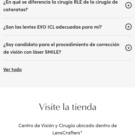
*El Centro de Visión y Cirugía ubicado dentro de LensCrafters es
propiedad y está operado por Friendly Eyes Vision PLLC. El
médico oftalmólogo que realiza cirugías en el Centro de Visión y
Cirugía brinda servicios en nombre de Friendly Eyes Vision PLLC y
no es un empleado, contratista independiente o agente de
LensCrafters.
PREGUNTAS FRECUENTES
¿Cuánto tiempo dura la cirugía de cataratas?
¿Cómo es la recuperación después de la cirugía de
cataratas?