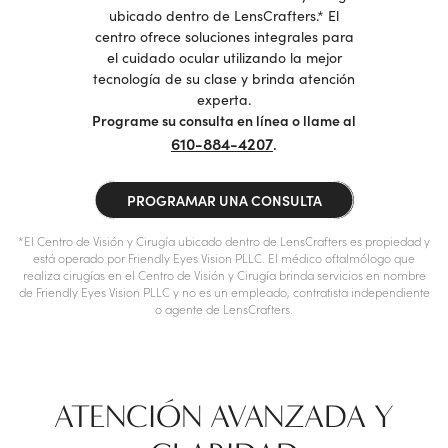
ubicado dentro de LensCrafters.* El
centro ofrece soluciones integrales para
el cuidado ocular utilizando la mejor
tecnología de su clase y brinda atención
experta.
Programe su consulta en línea o llame al
610-884-4207
.
PROGRAMAR UNA CONSULTA
*El Centro de Visión y Cirugía ubicado dentro de LensCrafters es propiedad y
está operado por Friendly Eyes Vision PLLC. El médico oftalmólogo que
realiza cirugías en el Centro de Visión y Cirugía brinda servicios en nombre
de Friendly Eyes Vision PLLC y no es un empleado, contratista independiente
o agente de LensCrafters.
ATENCIÓN AVANZADA Y