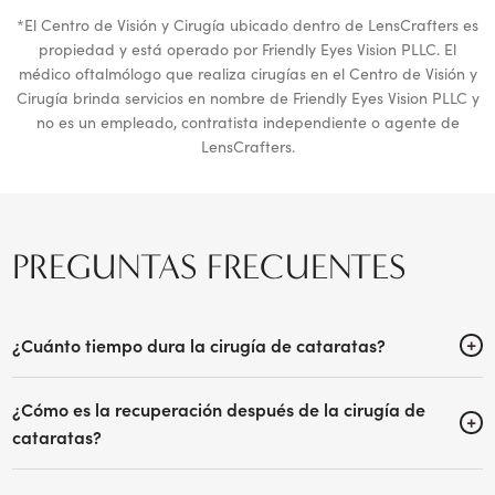
expertos en el campo de la cirugía de corrección de la
visión con láser.
Se especializa en varios servicios y procedimientos,
incluyendo cirugía de cataratas con láser, lentes de
colámero implantables (ICL), intercambio de lentes
refractivas (RLE), SMILE (LASIK sin colgajo), LASIK, PRK,
tratamiento de glaucoma con láser, manejo avanzado del
ojo seco y más. Hasta la fecha ha realizado más de
50.000 cirugías de cataratas y refractivas en su carrera.
Obtuvo su título médico en la Facultad de Medicina de la
Universidad Howard, donde asistió con una beca del
Ejército. El Dr. Rivers fue desplegado en Irak como
cirujano de brigada de la Primera División de Caballería
y, a su regreso, completó una residencia en oftalmología
en el Centro Médico del Ejército Madigan en Fort Lewis,
Washington.