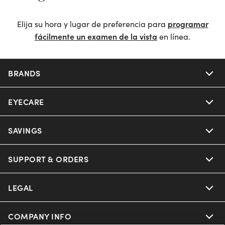
289 Main Street
Exton, PA 19341
Obtener direcciones
Programar una consulta
Programar una consulta
en el Centro de Visión y Cirugía*
en línea o llame al
610-884-4207
.
Programar examen de la vista