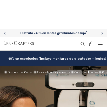
de lujo
Descubre gafas de sol graduadas de marc
*
-40% en espejuelos (Incluye monturas de diseñador + lentes)
Descubra el Centro
Especialidades y servicios
Conozca al doctor
Pre