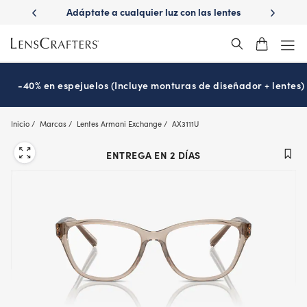
Skip
ápido con
Adáptate a cualquier luz con las lentes
¿Es hora
to
s
Transitions
®
main
content
-40% en espejuelos (Incluye monturas de diseñador + lentes)
Inicio
Marcas
Lentes Armani Exchange
AX3111U
ENTREGA EN 2 DÍAS