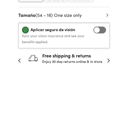
 de crédito
VERSACE PRIMAVERA
40% DE DESCUENTO
40% DE DESCUENTO
LENTES GRADUADOS
to, y pagar
Tamaño
(54 - 16) One size only
VERANO 2026 LENTES
RECETA / GRADUADO
RECETA / GRADUADO
INFANTILES DESDE $99*
LENTES
LENTES
Aplicar seguro de visión
COMPRA AHORA
COMPRA AHORA
Sync your vision insurance and see your
benefits applied.
COMPRA AHORA
COMPRA AHORA
30-day happiness guarantee
 store
Full refund or replacement within 30
days