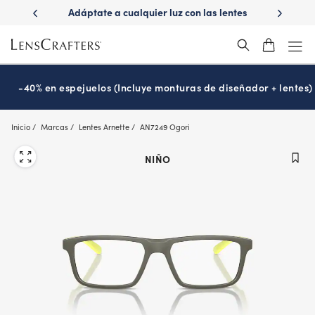
Skip
ápido con
Adáptate a cualquier luz con las lentes
¿Es hora
to
s
Transitions
®
main
content
-40% en espejuelos (Incluye monturas de diseñador + lentes)
Inicio
Marcas
Lentes Arnette
AN7249 Ogori
NIÑO