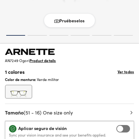
Pruébeselos
AN7249 Ogori
Product details
1 colores
Ver todos
Color de montura:
Verde militar
Tamaño
(51 - 16) One size only
Aplicar seguro de visión
Sync your vision insurance and see your benefits applied.