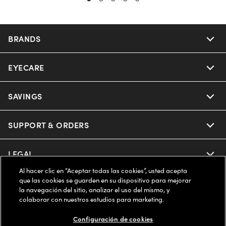
BRANDS
EYECARE
Nuance Audio
Ray-Ban
SAVINGS
Our Eyeglasses
Oakley
Our Sunglasses
SUPPORT & ORDERS
Offers & Discount
Ray-Ban | Meta
Our Contact Lenses
Insurance
LEGAL
Help Center
Al hacer clic en “Aceptar todas las cookies”, usted acepta
Oakley Meta
Ray-Ban | Meta
FSA & HSA
Online Order Status
que las cookies se guarden en su dispositivo para mejorar
COMPANY INFO
Privacy Policy
la navegación del sitio, analizar el uso del mismo, y
Miu Miu
colaborar con nuestros estudios para marketing.
Oakley Meta
CareCredit Credit Card
Shipping & Returns
Terms of Use
ESTADOS UNIDOS (Español)
About us
Configuración de cookies
Prada