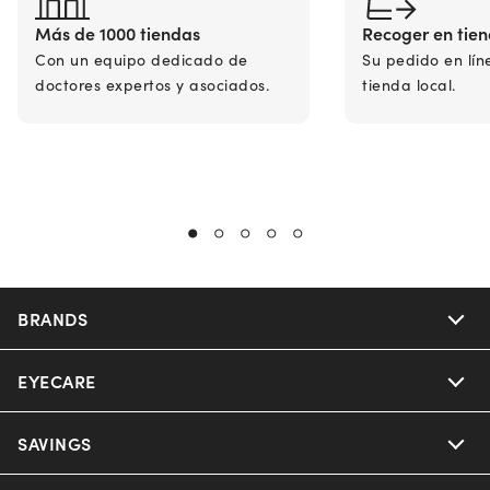
Más de 1000 tiendas
Recoger en tie
Con un equipo dedicado de
Su pedido en lín
doctores expertos y asociados.
tienda local.
BRANDS
EYECARE
Nuance Audio
Ray-Ban
SAVINGS
Our Eyeglasses