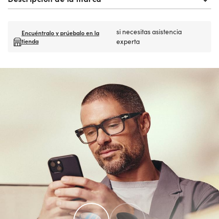
si necesitas asistencia
Encuéntralo y prúebalo en la
tienda
experta