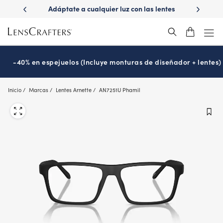
Skip
ápido con
Adáptate a cualquier luz con las lentes
¿Es hora
to
s
Transitions
®
main
content
-40% en espejuelos (Incluye monturas de diseñador + lentes)
Inicio
Marcas
Lentes Arnette
AN7251U Phamil