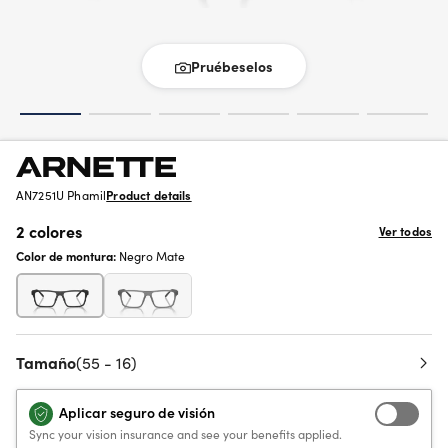
Pruébeselos
AN7251U Phamil
Product details
2 colores
Ver todos
Color de montura:
Negro Mate
Tamaño
(55 - 16)
Aplicar seguro de visión
Sync your vision insurance and see your benefits applied.