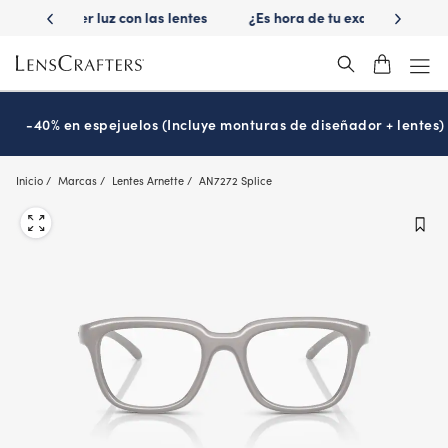
Skip
 las lentes
¿Es hora de tu examen de la vista?
Disfruta -40
to
Prográmalo hoy
main
content
-40% en espejuelos (Incluye monturas de diseñador + lentes)
Inicio
Marcas
Lentes Arnette
AN7272 Splice