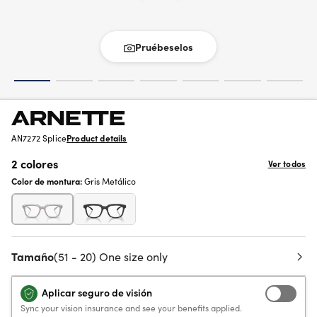
Pruébeselos
AN7272 Splice
Product details
2 colores
Ver todos
Color de montura:
Gris Metálico
Tamaño
(51 - 20) One size only
Aplicar seguro de visión
Sync your vision insurance and see your benefits applied.