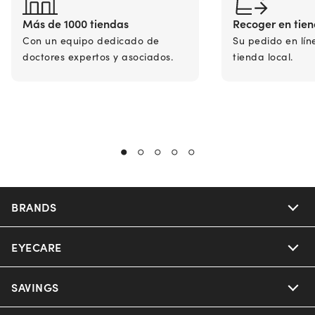
Más de 1000 tiendas
Recoger en tie
Con un equipo dedicado de
Su pedido en lín
doctores expertos y asociados.
tienda local.
BRANDS
EYECARE
Nuance Audio
Ray-Ban
SAVINGS
Our Eyeglasses