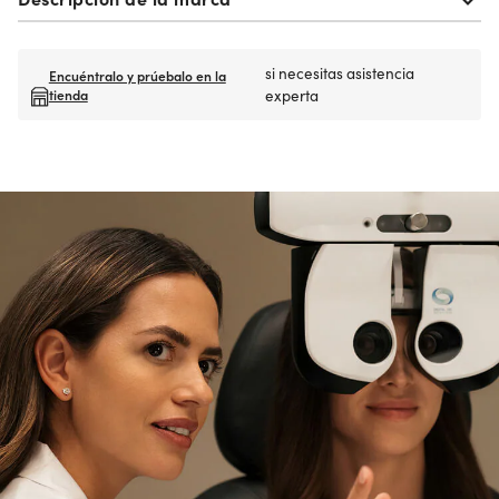
si necesitas asistencia
Encuéntralo y prúebalo en la
tienda
experta