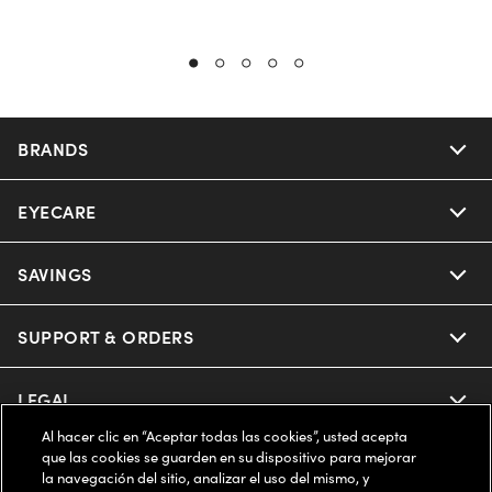
BRANDS
EYECARE
Nuance Audio
Ray-Ban
SAVINGS
Our Eyeglasses
Oakley
Our Sunglasses
SUPPORT & ORDERS
Offers & Discount
Ray-Ban | Meta
Our Contact Lenses
Insurance
LEGAL
Help Center
Al hacer clic en “Aceptar todas las cookies”, usted acepta
Oakley Meta
Ray-Ban | Meta
FSA & HSA
Online Order Status
que las cookies se guarden en su dispositivo para mejorar
COMPANY INFO
Privacy Policy
la navegación del sitio, analizar el uso del mismo, y