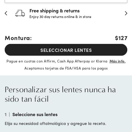
 & returns
30-day happine
rns online & in store
Full refund or replac
Montura:
$127
SELECCIONAR LENTES
Pague en cuotas con Affirm, Cash App Afterpay or Klarna
Más info.
Aceptamos tarjetas de FSA/HSA para los pagos
Personalizar sus lentes nunca ha
sido tan fácil
1
|
Seleccione sus lentes
Elija su necesidad oftalmológica y agregue la receta.