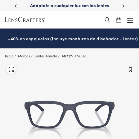
Skip
ápido con
Adáptate a cualquier luz con las lentes
¿Es hora
to
s
Transitions
®
main
content
-40% en espejuelos (Incluye monturas de diseñador + lentes)
Inicio
Marcas
Lentes Arnette
AN7274U Milled