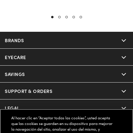
BRANDS
EYECARE
Nuance Audio
Ray-Ban
SAVINGS
Our Eyeglasses
Oakley
Our Sunglasses
SUPPORT & ORDERS
Offers & Discount
Ray-Ban | Meta
Our Contact Lenses
Insurance
LEGAL
Help Center
Al hacer clic en “Aceptar todas las cookies”, usted acepta
Oakley Meta
Ray-Ban | Meta
FSA & HSA
Online Order Status
que las cookies se guarden en su dispositivo para mejorar
COMPANY INFO
Privacy Policy
la navegación del sitio, analizar el uso del mismo, y