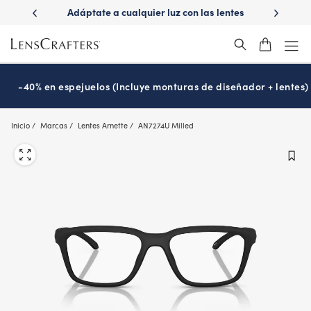
Skip
ápido con
Adáptate a cualquier luz con las lentes
¿Es hora
to
s
Transitions
®
main
content
-40% en espejuelos (Incluye monturas de diseñador + lentes)
Inicio
Marcas
Lentes Arnette
AN7274U Milled