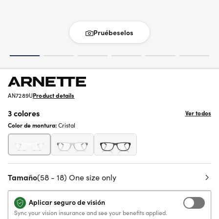
Pruébeselos
AN7289U
Product details
3 colores
Ver todos
Color de montura:
Cristal
Tamaño
(58 - 18) One size only
Aplicar seguro de visión
Sync your vision insurance and see your benefits applied.