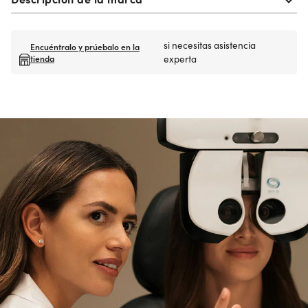
si necesitas asistencia
Encuéntralo y prúebalo en la
tienda
experta