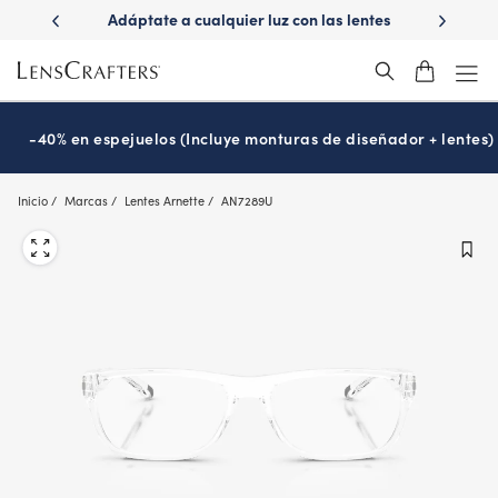
Skip
ápido con
Adáptate a cualquier luz con las lentes
¿Es hora
to
s
Transitions
®
main
content
-40% en espejuelos (Incluye monturas de diseñador + lentes)
Inicio
Marcas
Lentes Arnette
AN7289U