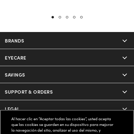
BRANDS
EYECARE
Nuance Audio
Ray-Ban
SAVINGS
Our Eyeglasses
Oakley
Our Sunglasses
SUPPORT & ORDERS
Offers & Discount
Ray-Ban | Meta
Our Contact Lenses
Insurance
LEGAL
Help Center
Al hacer clic en “Aceptar todas las cookies”, usted acepta
Oakley Meta
Ray-Ban | Meta
FSA & HSA
Online Order Status
que las cookies se guarden en su dispositivo para mejorar
COMPANY INFO
Privacy Policy
la navegación del sitio, analizar el uso del mismo, y