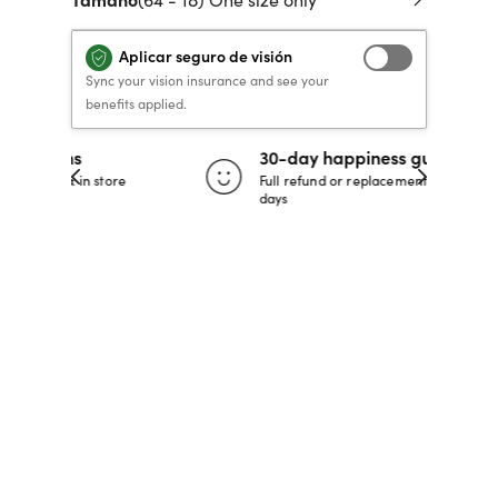
 de crédito
VERSACE PRIMAVERA
40% DE DESCUENTO
40% DE DESCUENTO
LENTES GRADUADOS
to, y pagar
Aplicar seguro de visión
VERANO 2026 LENTES
RECETA / GRADUADO
RECETA / GRADUADO
INFANTILES DESDE $99*
Sync your vision insurance and see your
LENTES
LENTES
benefits applied.
30-day happiness guarantee
COMPRA AHORA
COMPRA AHORA
 store
Full refund or replacement within 30
days
COMPRA AHORA
COMPRA AHORA