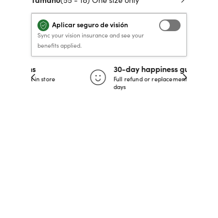
 de crédito
VERSACE PRIMAVERA
40% DE DESCUENTO
40% DE DESCUENTO
LENTES GRADUADOS
to, y pagar
Aplicar seguro de visión
VERANO 2026 LENTES
RECETA / GRADUADO
RECETA / GRADUADO
INFANTILES DESDE $99*
Sync your vision insurance and see your
LENTES
LENTES
benefits applied.
COMPRA AHORA
COMPRA AHORA
30-day happiness guarantee
COMPRA AHORA
COMPRA AHORA
 store
Full refund or replacement within 30
days