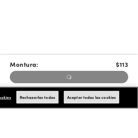
Montura:
$113
Pague en cuotas con Affirm, Cash App Afterpay or Klarna
Más
info.
ookies
Rechazarlas todas
Aceptar todas las cookies
Aceptamos tarjetas de FSA/HSA para los pagos