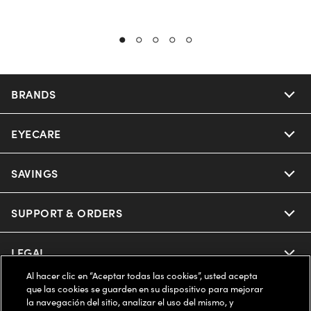
BRANDS
EYECARE
Nuance Audio
Ray-Ban
SAVINGS
Our Eyeglasses
Oakley
Our Sunglasses
SUPPORT & ORDERS
Offers & Discount
Ray-Ban | Meta
Our Contact Lenses
Insurance
LEGAL
Help Center
Al hacer clic en “Aceptar todas las cookies”, usted acepta
Oakley Meta
Ray-Ban | Meta
FSA & HSA
Online Order Status
que las cookies se guarden en su dispositivo para mejorar
COMPANY INFO
Privacy Policy
la navegación del sitio, analizar el uso del mismo, y