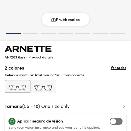
Pruébeselos
AN7283 Raysin
Product details
2 colores
Ver todos
Color de montura:
Azul marino/azul transparente
Tamaño
(55 - 18) One size only
Aplicar seguro de visión
Sync your vision insurance and see your benefits applied.