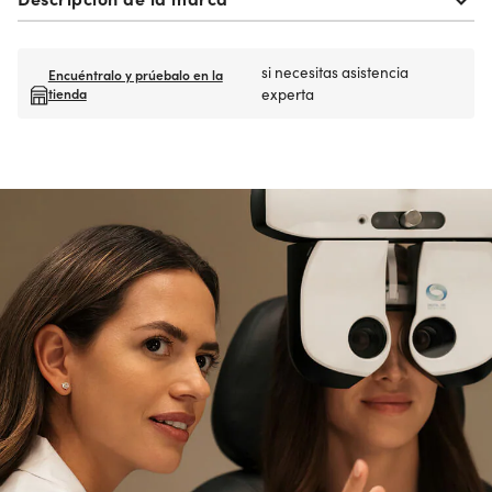
si necesitas asistencia
Encuéntralo y prúebalo en la
tienda
experta