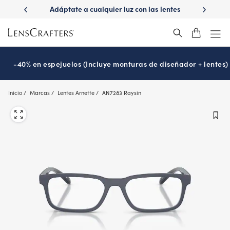
Skip
ápido con
Adáptate a cualquier luz con las lentes
¿Es hora
to
s
Transitions
®
main
content
-40% en espejuelos (Incluye monturas de diseñador + lentes)
Inicio
Marcas
Lentes Arnette
AN7283 Raysin