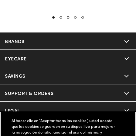
BRANDS
EYECARE
Nuance Audio
Ray-Ban
SAVINGS
Our Eyeglasses
Oakley
Our Sunglasses
SUPPORT & ORDERS
Offers & Discount
Ray-Ban | Meta
Our Contact Lenses
Insurance
LEGAL
Help Center
Al hacer clic en “Aceptar todas las cookies”, usted acepta
Oakley Meta
Ray-Ban | Meta
FSA & HSA
Online Order Status
que las cookies se guarden en su dispositivo para mejorar
COMPANY INFO
Privacy Policy
la navegación del sitio, analizar el uso del mismo, y