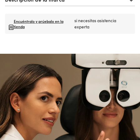
si necesitas asistencia
Encuéntralo y prúebalo en la
tienda
experta