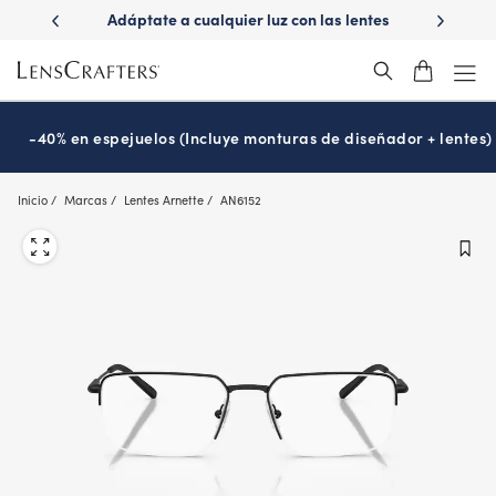
Skip
ápido con
Adáptate a cualquier luz con las lentes
¿Es hora
to
s
Transitions
®
main
content
-40% en espejuelos (Incluye monturas de diseñador + lentes)
Inicio
Marcas
Lentes Arnette
AN6152