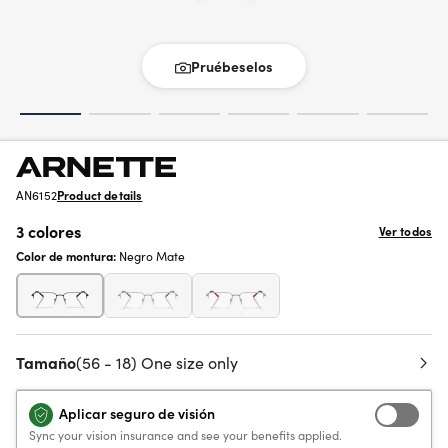
Pruébeselos
AN6152
Product details
3 colores
Ver todos
Color de montura:
Negro Mate
Tamaño
(56 - 18) One size only
Aplicar seguro de visión
Sync your vision insurance and see your benefits applied.