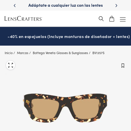
Skip
ápido con
Adáptate a cualquier luz con las lentes
¿Es hora
to
s
Transitions
®
main
content
-40% en espejuelos (Incluye monturas de diseñador + lentes)
Inicio
Marcas
Bottega Veneta Glasses & Sunglasses
BV1357S