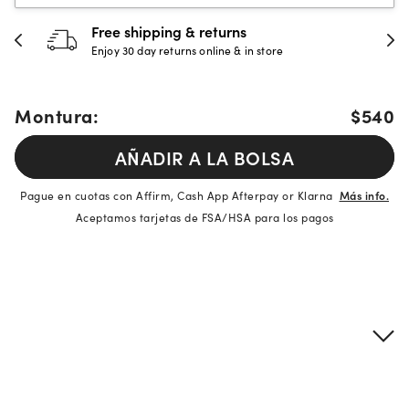
Free shipping & returns
Enjoy 30 day returns online & in store
Montura:
$540
AÑADIR A LA BOLSA
Pague en cuotas con Affirm, Cash App Afterpay or Klarna
Más info.
Aceptamos tarjetas de FSA/HSA para los pagos
Detalles del producto
Información sobre montura y lentes
si necesitas asistencia
Encuéntralo y prúebalo en la