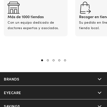
Más de 1000 tiendas
Recoger en tie
Con un equipo dedicado de
Su pedido en lín
doctores expertos y asociados.
tienda local.
BRANDS
EYECARE
Nuance Audio
Ray-Ban
SAVINGS
Our Eyeglasses