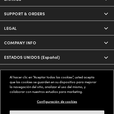
Oakley
Our Sunglasses
SUPPORT & ORDERS
Offers & Discount
Ray-Ban | Meta
Our Contact Lenses
Insurance
LEGAL
Help Center
Oakley Meta
Ray-Ban | Meta
FSA & HSA
Online Order Status
COMPANY INFO
Privacy Policy
Miu Miu
Oakley Meta
CareCredit Credit Card
Shipping & Returns
Terms of Use
ESTADOS UNIDOS (Español)
About us
Prada
Eyewear Trends
2-Day Delivery
Notice of Financial Incentive
Accessibility
We guarantee every transaction is 100% secure
Al hacer clic en “Aceptar todas las cookies”, usted acepta
Michael Kors
Our Lenses
Frame Advisor
que las cookies se guarden en su dispositivo para mejorar
Independent Doctor's Notice
Our Flagship Stores
la navegación del sitio, analizar el uso del mismo, y
Buy now, pay later with Klarna*, Affirm or Cash App Afterpay.
Coach
colaborar con nuestros estudios para marketing.
Schedule an Eye Exam
AARP Members
Learn More
Style Guide
AdChoices
Careers
Configuración de cookies
The Exceptionals
Vision Guide
FAQs
Your Privacy Choices
Find a Store