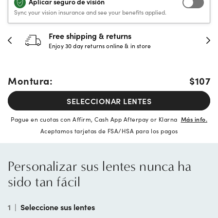
Aplicar seguro de visión
Sync your vision insurance and see your benefits applied.
30-day happiness guarantee
Full refund or replacement within 30 days
Montura:
$107
SELECCIONAR LENTES
Pague en cuotas con Affirm, Cash App Afterpay or Klarna
Más info.
Aceptamos tarjetas de FSA/HSA para los pagos
Personalizar sus lentes nunca ha
sido tan fácil
1
|
Seleccione sus lentes