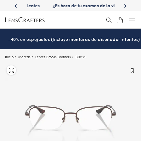
Skip
 las lentes
¿Es hora de tu examen de la vista?
Disfruta -40
to
Prográmalo hoy
main
content
-40% en espejuelos (Incluye monturas de diseñador + lentes)
Inicio
Marcas
Lentes Brooks Brothers
BB1121