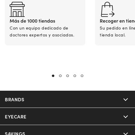
Más de 1000 tiendas
Recoger en tie
Con un equipo dedicado de
Su pedido en lín
doctores expertos y asociados.
tienda local.
BRANDS
EYECARE
Nuance Audio
Ray-Ban
SAVINGS
Our Eyeglasses