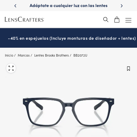
Skip
ápido con
Adáptate a cualquier luz con las lentes
¿Es hora
to
s
Transitions
®
main
content
-40% en espejuelos (Incluye monturas de diseñador + lentes)
Inicio
Marcas
Lentes Brooks Brothers
BB2072U