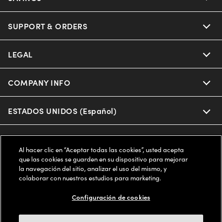
Oakley
Our Sunglasses
SUPPORT & ORDERS
Offers & Discount
Ray-Ban | Meta
Our Contact Lenses
Insurance
LEGAL
Help Center
Oakley Meta
Ray-Ban | Meta
FSA & HSA
Online Order Status
COMPANY INFO
Privacy Policy
Miu Miu
Oakley Meta
CareCredit Credit Card
Shipping & Returns
Terms of Use
ESTADOS UNIDOS (Español)
About us
Prada
Eyewear Trends
2-Day Delivery
Notice of Financial Incentive
Accessibility
We guarantee every transaction is 100% secure
Al hacer clic en “Aceptar todas las cookies”, usted acepta
Michael Kors
Our Lenses
Frame Advisor
que las cookies se guarden en su dispositivo para mejorar
Independent Doctor's Notice
Our Flagship Stores
la navegación del sitio, analizar el uso del mismo, y
Buy now, pay later with Klarna*, Affirm or Cash App Afterpay.
Coach
colaborar con nuestros estudios para marketing.
Schedule an Eye Exam
AARP Members
Learn More
Style Guide
AdChoices
Careers
Configuración de cookies
The Exceptionals
Vision Guide
FAQs
Your Privacy Choices
Find a Store