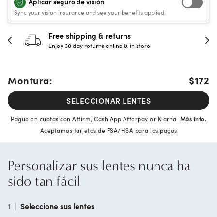
Aplicar seguro de visión
Sync your vision insurance and see your benefits applied.
30-day happiness guarantee
Full refund or replacement within 30 days
Montura:
$172
SELECCIONAR LENTES
Pague en cuotas con Affirm, Cash App Afterpay or Klarna
Más info.
Aceptamos tarjetas de FSA/HSA para los pagos
Personalizar sus lentes nunca ha
sido tan fácil
1
|
Seleccione sus lentes