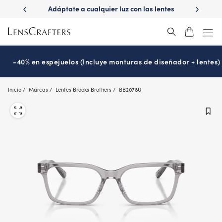
Skip
luz con las lentes
¿Es hora de tu examen de la vista?
Disfr
to
ions
Prográmalo hoy
®
main
content
-40% en espejuelos (Incluye monturas de diseñador + lentes)
Inicio
Marcas
Lentes Brooks Brothers
BB2078U