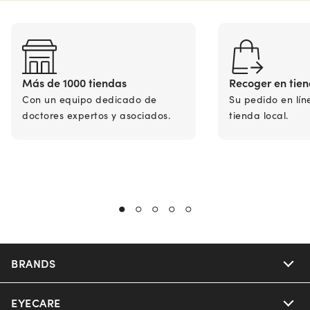
Más de 1000 tiendas
Recoger en tie
Con un equipo dedicado de
Su pedido en lín
doctores expertos y asociados.
tienda local.
BRANDS
EYECARE
Nuance Audio