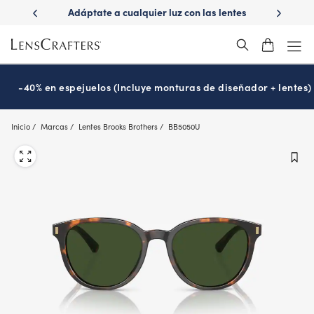
Skip
uz con las lentes
¿Es hora de tu examen de la vista?
Disfru
to
ons
Prográmalo hoy
®
main
content
-40% en espejuelos (Incluye monturas de diseñador + lentes)
Inicio
Marcas
Lentes Brooks Brothers
BB5050U