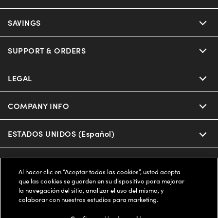
Ray-Ban
SAVINGS
Our Eyeglasses
Oakley
Our Sunglasses
SUPPORT & ORDERS
Offers & Discount
Ray-Ban | Meta
Our Contact Lenses
Insurance
LEGAL
Help Center
Oakley Meta
Ray-Ban | Meta
FSA & HSA
Online Order Status
COMPANY INFO
Privacy Policy
Miu Miu
Oakley Meta
CareCredit Credit Card
Shipping & Returns
Terms of Use
ESTADOS UNIDOS (Español)
About us
Prada
Eyewear Trends
2-Day Delivery
Notice of Financial Incentive
Accessibility
We guarantee every transaction is 100% secure
Al hacer clic en “Aceptar todas las cookies”, usted acepta
Michael Kors
Our Lenses
Frame Advisor
que las cookies se guarden en su dispositivo para mejorar
Independent Doctor's Notice
Our Flagship Stores
la navegación del sitio, analizar el uso del mismo, y
Buy now, pay later with Klarna*, Affirm or Cash App Afterpay.
Coach
colaborar con nuestros estudios para marketing.
Schedule an Eye Exam
AARP Members
Learn More
Style Guide
AdChoices
Careers