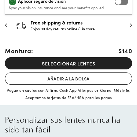
Aplicar seguro de visión
Sync your vision insurance and see your benefits applied.
30-day happiness guarantee
Full refund or replacement within 30 days
Montura:
$140
SELECCIONAR LENTES
AÑADIR A LA BOLSA
Pague en cuotas con Affirm, Cash App Afterpay or Klarna
Más info.
Aceptamos tarjetas de FSA/HSA para los pagos
Personalizar sus lentes nunca ha
sido tan fácil