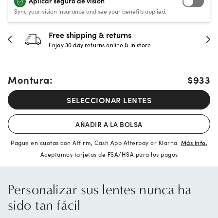
Aplicar seguro de visión
Sync your vision insurance and see your benefits applied.
30-day happiness guarantee
Full refund or replacement within 30 days
Montura:
$933
SELECCIONAR LENTES
AÑADIR A LA BOLSA
Pague en cuotas con Affirm, Cash App Afterpay or Klarna
Más info.
Aceptamos tarjetas de FSA/HSA para los pagos
Personalizar sus lentes nunca ha
sido tan fácil