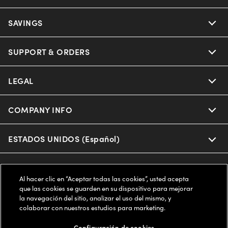
Ray-Ban
SAVINGS
Our Eyeglasses
Oakley
Our Sunglasses
SUPPORT & ORDERS
Offers & Discount
Ray-Ban | Meta
Our Contact Lenses
Insurance
LEGAL
Help Center
Oakley Meta
Ray-Ban | Meta
FSA & HSA
Online Order Status
COMPANY INFO
Privacy Policy
Miu Miu
Oakley Meta
CareCredit Credit Card
Shipping & Returns
Terms of Use
ESTADOS UNIDOS (Español)
About us
Prada
Eyewear Trends
2-Day Delivery
Notice of Financial Incentive
Accessibility
We guarantee every transaction is 100% secure
Al hacer clic en “Aceptar todas las cookies”, usted acepta
Michael Kors
Our Lenses
Frame Advisor
que las cookies se guarden en su dispositivo para mejorar
Independent Doctor's Notice
Our Flagship Stores
la navegación del sitio, analizar el uso del mismo, y
Buy now, pay later with Klarna*, Affirm or Cash App Afterpay.
Coach
colaborar con nuestros estudios para marketing.
Schedule an Eye Exam
AARP Members
Learn More
Style Guide
AdChoices
Careers
Configuración de cookies