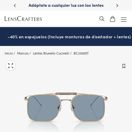
Skip
 con las lentes
¿Es hora de tu examen de la vista?
Disfruta 
to
Prográmalo hoy
®
main
content
-40% en espejuelos (Incluye monturas de diseñador + lentes)
Inicio
Marcas
Lentes Brunello Cucinelli
BC2005ST