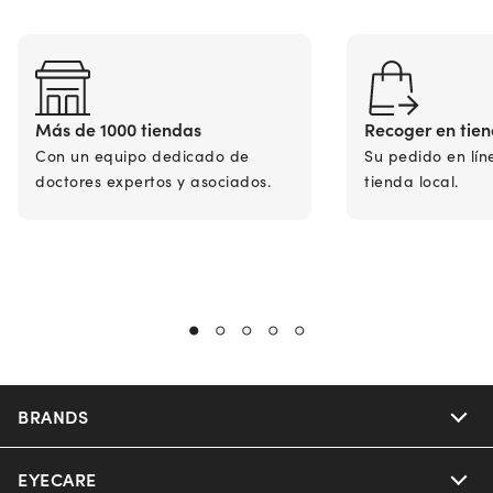
Más de 1000 tiendas
Recoger en tie
Con un equipo dedicado de
Su pedido en lín
doctores expertos y asociados.
tienda local.
BRANDS
EYECARE
Nuance Audio