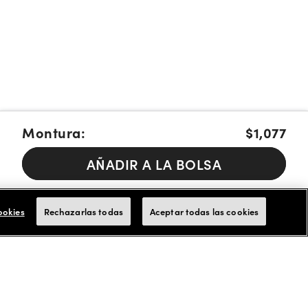
Montura:
$1,077
AÑADIR A LA BOLSA
Pague en cuotas con Affirm, Cash App Afterpay or Klarna
Más
info.
ookies
Rechazarlas todas
Aceptar todas las cookies
Aceptamos tarjetas de FSA/HSA para los pagos