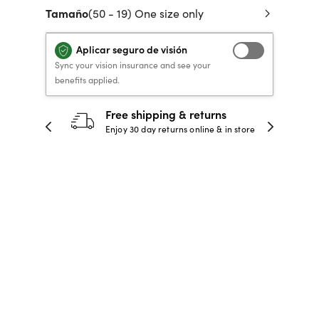
Tamaño
(50 - 19) One size only
 de crédito
VERSACE PRIMAVERA
40% DE DESCUENTO
40% DE DESCUENTO
LENTES GRADUADOS
to, y pagar
VERANO 2026 LENTES
RECETA / GRADUADO
RECETA / GRADUADO
INFANTILES DESDE $99*
Aplicar seguro de visión
LENTES
LENTES
Sync your vision insurance and see your
benefits applied.
COMPRA AHORA
COMPRA AHORA
30-day happiness guarantee
 store
Full refund or replacement within 30
COMPRA AHORA
COMPRA AHORA
days