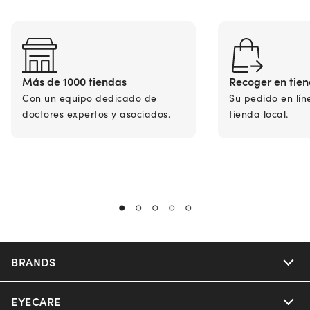
Más de 1000 tiendas
Recoger en tie
Con un equipo dedicado de
Su pedido en lín
doctores expertos y asociados.
tienda local.
BRANDS
EYECARE
Nuance Audio