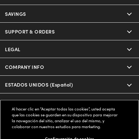
Ray-Ban
SAVINGS
Our Eyeglasses
Oakley
Our Sunglasses
SUPPORT & ORDERS
Offers & Discount
Ray-Ban | Meta
Our Contact Lenses
Insurance
LEGAL
Help Center
Oakley Meta
Ray-Ban | Meta
FSA & HSA
Online Order Status
COMPANY INFO
Privacy Policy
Miu Miu
Oakley Meta
CareCredit Credit Card
Shipping & Returns
Terms of Use
ESTADOS UNIDOS (Español)
About us
Prada
Eyewear Trends
2-Day Delivery
Notice of Financial Incentive
Accessibility
We guarantee every transaction is 100% secure
Al hacer clic en “Aceptar todas las cookies”, usted acepta
Michael Kors
Our Lenses
Frame Advisor
que las cookies se guarden en su dispositivo para mejorar
Independent Doctor's Notice
Our Flagship Stores
la navegación del sitio, analizar el uso del mismo, y
Buy now, pay later with Klarna*, Affirm or Cash App Afterpay.
Coach
colaborar con nuestros estudios para marketing.
Schedule an Eye Exam
AARP Members
Learn More
Style Guide
AdChoices
Careers
Configuración de cookies