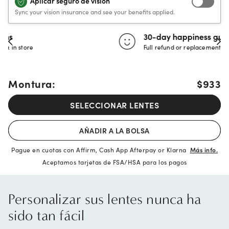
Aplicar seguro de visión
Sync your vision insurance and see your benefits applied.
30-day happiness guarantee
Full refund or replacement within 30 days
Montura:
$933
SELECCIONAR LENTES
AÑADIR A LA BOLSA
Pague en cuotas con Affirm, Cash App Afterpay or Klarna
Más info.
Aceptamos tarjetas de FSA/HSA para los pagos
Personalizar sus lentes nunca ha
sido tan fácil