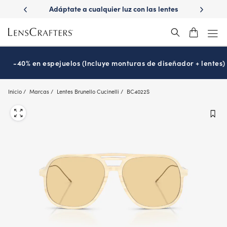
Skip
ápido con
Adáptate a cualquier luz con las lentes
¿Es hora
to
s
Transitions
®
main
content
-40% en espejuelos (Incluye monturas de diseñador + lentes)
Inicio
Marcas
Lentes Brunello Cucinelli
BC4022S