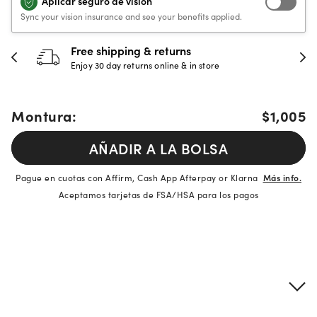
Aplicar seguro de visión
Sync your vision insurance and see your benefits applied.
Free shipping & returns
Enjoy 30 day returns online & in store
Montura:
$1,005
AÑADIR A LA BOLSA
Pague en cuotas con Affirm, Cash App Afterpay or Klarna
Más info.
Aceptamos tarjetas de FSA/HSA para los pagos
Detalles del producto
Información sobre montura y lentes