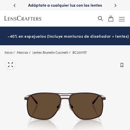
Skip
a cualquier luz con las lentes
¿Es hora de tu examen de la vist
to
Transitions
Prográmalo hoy
®
main
content
-40% en espejuelos (Incluye monturas de diseñador + lentes)
Inicio
Marcas
Lentes Brunello Cucinelli
BC2017ST