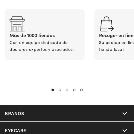
Más de 1000 tiendas
Recoger en tie
Con un equipo dedicado de
Su pedido en lín
doctores expertos y asociados.
tienda local.
BRANDS
EYECARE
Nuance Audio