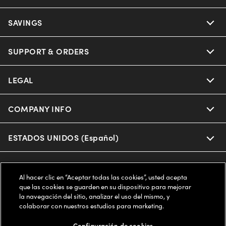
Ray-Ban
SAVINGS
Our Eyeglasses
Oakley
Our Sunglasses
SUPPORT & ORDERS
Offers & Discount
Ray-Ban | Meta
Our Contact Lenses
Insurance
LEGAL
Help Center
Oakley Meta
Ray-Ban | Meta
FSA & HSA
Online Order Status
COMPANY INFO
Privacy Policy
Miu Miu
Oakley Meta
CareCredit Credit Card
Shipping & Returns
Terms of Use
ESTADOS UNIDOS (Español)
About us
Prada
Eyewear Trends
2-Day Delivery
Notice of Financial Incentive
Accessibility
We guarantee every transaction is 100% secure
Al hacer clic en “Aceptar todas las cookies”, usted acepta
Michael Kors
Our Lenses
Frame Advisor
que las cookies se guarden en su dispositivo para mejorar
Independent Doctor's Notice
Our Flagship Stores
la navegación del sitio, analizar el uso del mismo, y
Buy now, pay later with Klarna*, Affirm or Cash App Afterpay.
Coach
colaborar con nuestros estudios para marketing.
Schedule an Eye Exam
AARP Members
Learn More
Style Guide
AdChoices
Careers
Configuración de cookies