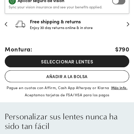
Aplicar seguro de visión
Sync your vision insurance and see your benefits applied.
30-day happiness guarantee
Full refund or replacement within 30 days
Montura:
$790
SELECCIONAR LENTES
AÑADIR A LA BOLSA
Pague en cuotas con Affirm, Cash App Afterpay or Klarna
Más info.
Aceptamos tarjetas de FSA/HSA para los pagos
Personalizar sus lentes nunca ha
sido tan fácil