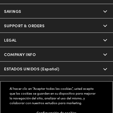
Ray-Ban
SAVINGS
Our Eyeglasses
Oakley
Our Sunglasses
SUPPORT & ORDERS
Offers & Discount
Ray-Ban | Meta
Our Contact Lenses
Insurance
LEGAL
Help Center
Oakley Meta
Ray-Ban | Meta
FSA & HSA
Online Order Status
COMPANY INFO
Privacy Policy
Miu Miu
Oakley Meta
CareCredit Credit Card
Shipping & Returns
Terms of Use
ESTADOS UNIDOS (Español)
About us
Prada
Eyewear Trends
2-Day Delivery
Notice of Financial Incentive
Accessibility
We guarantee every transaction is 100% secure
Al hacer clic en “Aceptar todas las cookies”, usted acepta
Michael Kors
Our Lenses
Frame Advisor
que las cookies se guarden en su dispositivo para mejorar
Independent Doctor's Notice
Our Flagship Stores
la navegación del sitio, analizar el uso del mismo, y
Buy now, pay later with Klarna*, Affirm or Cash App Afterpay.
Coach
colaborar con nuestros estudios para marketing.
Schedule an Eye Exam
AARP Members
Learn More
Style Guide
AdChoices
Careers
Configuración de cookies