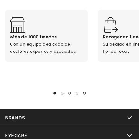
Más de 1000 tiendas
Recoger en tie
Con un equipo dedicado de
Su pedido en lín
doctores expertos y asociados.
tienda local.
BRANDS
EYECARE
Nuance Audio