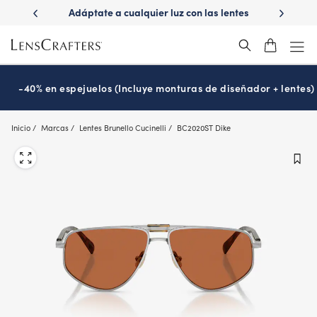
Skip
tate a cualquier luz con las lentes
¿Es hora de tu examen de la
to
Transitions
Prográmalo hoy
®
main
content
-40% en espejuelos (Incluye monturas de diseñador + lentes)
Inicio
Marcas
Lentes Brunello Cucinelli
BC2020ST Dike