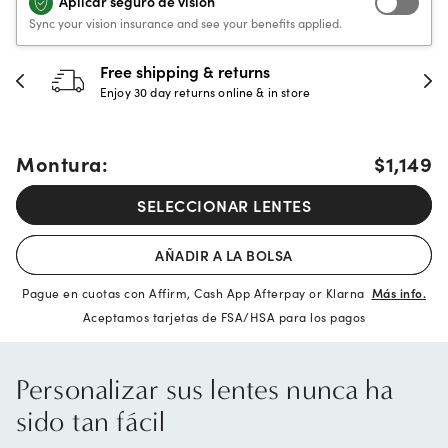
Aplicar seguro de visión
Sync your vision insurance and see your benefits applied.
30-day happiness guarantee
Full refund or replacement within 30 days
Montura:
$1,149
SELECCIONAR LENTES
AÑADIR A LA BOLSA
Pague en cuotas con Affirm, Cash App Afterpay or Klarna
Más info.
Aceptamos tarjetas de FSA/HSA para los pagos
Personalizar sus lentes nunca ha
sido tan fácil