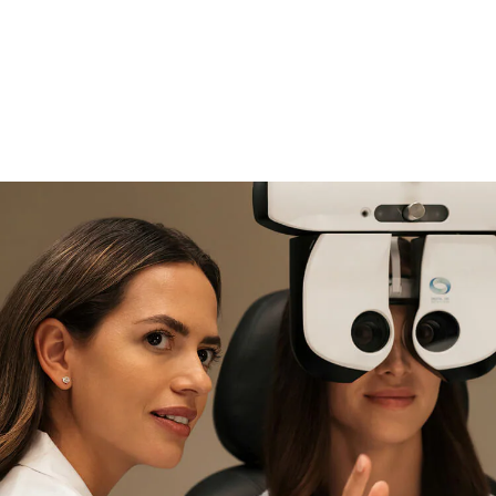
si necesitas asistencia
Encuéntralo y prúebalo en la
tienda
experta