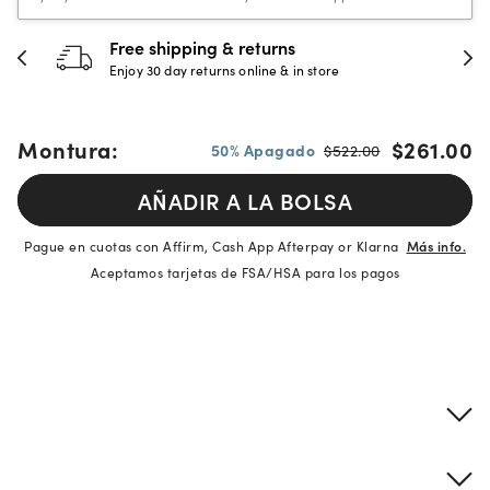
Free shipping & returns
Enjoy 30 day returns online & in store
Montura:
$261.00
50% Apagado
$522.00
AÑADIR A LA BOLSA
Pague en cuotas con Affirm, Cash App Afterpay or Klarna
Más info.
Aceptamos tarjetas de FSA/HSA para los pagos
Detalles del producto
Información sobre montura y lentes
Descripción de la marca