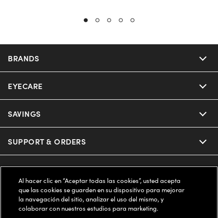
BRANDS
EYECARE
Nuance Audio
Ray-Ban
SAVINGS
Our Eyeglasses
Oakley
Our Sunglasses
SUPPORT & ORDERS
Offers & Discount
Ray-Ban | Meta
Our Contact Lenses
Insurance
LEGAL
Help Center
Al hacer clic en “Aceptar todas las cookies”, usted acepta
Oakley Meta
Ray-Ban | Meta
que las cookies se guarden en su dispositivo para mejorar
FSA & HSA
Online Order Status
COMPANY INFO
Privacy Policy
la navegación del sitio, analizar el uso del mismo, y
colaborar con nuestros estudios para marketing.
Miu Miu
Oakley Meta
CareCredit Credit Card