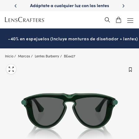
Skip
ápido con
Adáptate a cualquier luz con las lentes
¿Es hora
to
s
Transitions
®
main
content
-40% en espejuelos (Incluye monturas de diseñador + lentes)
Inicio
Marcas
Lentes Burberry
BE4427