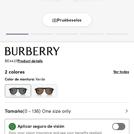
Pruébeselos
BE4427
Product details
2 colores
Ver todos
Color de montura:
Verde
Tamaño
(0 - 136) One size only
Aplicar seguro de visión
Sync your vision insurance and see your benefits applied.