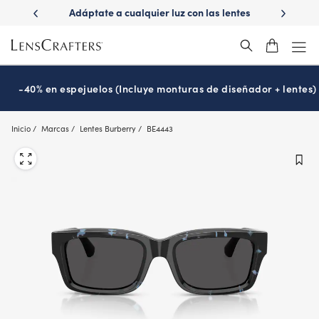
Skip
dáptate a cualquier luz con las lentes
¿Es hora de tu examen de
to
Transitions
Prográmalo ho
®
main
content
-40% en espejuelos (Incluye monturas de diseñador + lentes)
Inicio
Marcas
Lentes Burberry
BE4443