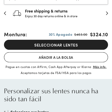
30-day happiness guarantee
Full refund or replacement within 30 days
Montura:
$324.10
30% Apagado
$463.00
SELECCIONAR LENTES
AÑADIR A LA BOLSA
Pague en cuotas con Affirm, Cash App Afterpay or Klarna
Más info.
Aceptamos tarjetas de FSA/HSA para los pagos
Personalizar sus lentes nunca ha
sido tan fácil
1
|
Seleccione sus lentes