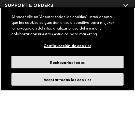
Oakley
Our Sunglasses
SUPPORT & ORDERS
Offers & Discount
Al hacer clic en “Aceptar todas las cookies”, usted acepta
Ray-Ban | Meta
Our Contact Lenses
Insurance
LEGAL
Help Center
que las cookies se guarden en su dispositivo para mejorar
la navegación del sitio, analizar el uso del mismo, y
Oakley Meta
colaborar con nuestros estudios para marketing.
Ray-Ban | Meta
FSA & HSA
Online Order Status
COMPANY INFO
Privacy Policy
Configuración de cookies
Miu Miu
Oakley Meta
CareCredit Credit Card
Shipping & Returns
Terms of Use
ESTADOS UNIDOS (Español)
About us
Rechazarlas todas
Prada
Eyewear Trends
2-Day Delivery
Notice of Financial Incentive
Accessibility
We guarantee every transaction is 100% secure
Aceptar todas las cookies
Michael Kors
Our Lenses
Frame Advisor
Independent Doctor's Notice
Our Flagship Stores
Buy now, pay later with Klarna*, Affirm or Cash App Afterpay.
Coach
Schedule an Eye Exam
AARP Members
Learn More
Style Guide
AdChoices
Careers
The Exceptionals
Vision Guide
FAQs
Your Privacy Choices
Find a Store
View all Brands
© 2025 LensCrafters All Rights Reserved
Eyewear Glossary
Live chat
California Collection Notice
Site Map