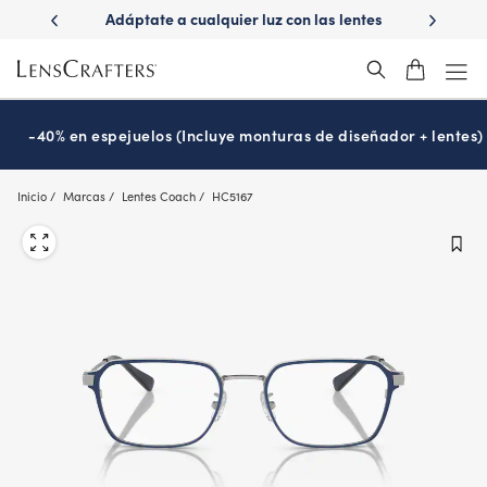
Skip
ápido con
Adáptate a cualquier luz con las lentes
¿Es hora
to
s
Transitions
®
main
content
-40% en espejuelos (Incluye monturas de diseñador + lentes)
Inicio
Marcas
Lentes Coach
HC5167