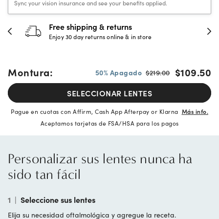
Sync your vision insurance and see your benefits applied.
30-day happiness guarantee
Full refund or replacement within 30 days
Montura:
$109.50
50% Apagado
$219.00
SELECCIONAR LENTES
Pague en cuotas con Affirm, Cash App Afterpay or Klarna
Más info.
Aceptamos tarjetas de FSA/HSA para los pagos
Personalizar sus lentes nunca ha
sido tan fácil
1
|
Seleccione sus lentes
Elija su necesidad oftalmológica y agregue la receta.