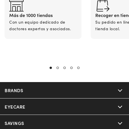
Más de 1000 tiendas
Recoger en tie
Con un equipo dedicado de
Su pedido en lín
doctores expertos y asociados.
tienda local.
BRANDS
EYECARE
Nuance Audio
Ray-Ban
SAVINGS
Our Eyeglasses