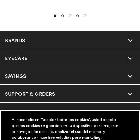
BRANDS
EYECARE
Nuance Audio
Ray-Ban
SAVINGS
Our Eyeglasses
Oakley
Our Sunglasses
SUPPORT & ORDERS
Offers & Discount
Ray-Ban | Meta
Our Contact Lenses
Insurance
LEGAL
Help Center
Al hacer clic en “Aceptar todas las cookies”, usted acepta
Oakley Meta
Ray-Ban | Meta
que las cookies se guarden en su dispositivo para mejorar
FSA & HSA
Online Order Status
COMPANY INFO
Privacy Policy
la navegación del sitio, analizar el uso del mismo, y
colaborar con nuestros estudios para marketing.
Miu Miu