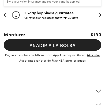
Sync your vision insurance and see your benefits applied.
30-day happiness guarantee
Ev
Full refund or replacement within 30 days
Un
Montura:
$190
AÑADIR A LA BOLSA
Pague en cuotas con Affirm, Cash App Afterpay or Klarna
Más info.
Aceptamos tarjetas de FSA/HSA para los pagos
Detalles del producto
Información sobre montura y lentes
Descripción de la marca