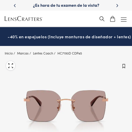
Skip
 las lentes
¿Es hora de tu examen de la vista?
Disfruta -40
to
Prográmalo hoy
main
content
-40% en espejuelos (Incluye monturas de diseñador + lentes)
Inicio
Marcas
Lentes Coach
HC7193D CDP45