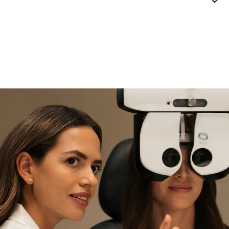
si necesitas asistencia
Encuéntralo y prúebalo en la
tienda
experta