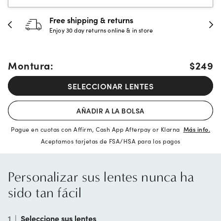
urns
30-day happiness gua
e & in store
Full refund or replacement wi
Montura:
$249
SELECCIONAR LENTES
AÑADIR A LA BOLSA
Pague en cuotas con Affirm, Cash App Afterpay or Klarna
Más info.
Aceptamos tarjetas de FSA/HSA para los pagos
Personalizar sus lentes nunca ha
sido tan fácil
1
|
Seleccione sus lentes