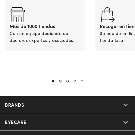
Más de 1000 tiendas
Recoger en tie
Con un equipo dedicado de
Su pedido en lín
doctores expertos y asociados.
tienda local.
BRANDS
EYECARE
Nuance Audio