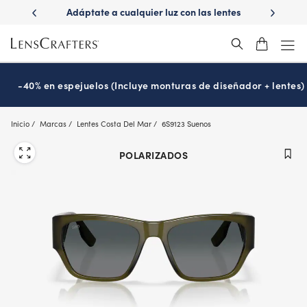
Skip
ido con
Adáptate a cualquier luz con las lentes
¿Es hora d
to
Transitions
P
®
main
content
-40% en espejuelos (Incluye monturas de diseñador + lentes)
Inicio
Marcas
Lentes Costa Del Mar
6S9123 Suenos
POLARIZADOS