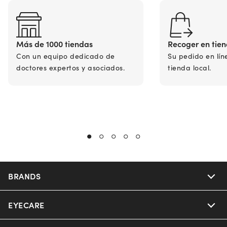
Más de 1000 tiendas
Recoger en tie
Con un equipo dedicado de
Su pedido en lín
doctores expertos y asociados.
tienda local.
BRANDS
EYECARE
Nuance Audio