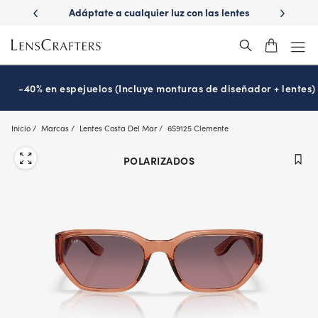
Skip
e a cualquier luz con las lentes
¿Es hora de tu examen de la vi
to
Transitions
Prográmalo hoy
®
main
content
-40% en espejuelos (Incluye monturas de diseñador + lentes)
Inicio
Marcas
Lentes Costa Del Mar
6S9125 Clemente
POLARIZADOS