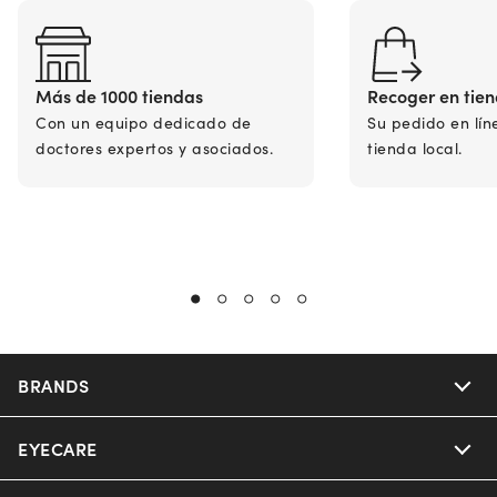
Más de 1000 tiendas
Recoger en tie
Con un equipo dedicado de
Su pedido en lín
doctores expertos y asociados.
tienda local.
BRANDS
EYECARE
Nuance Audio