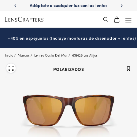
Skip
ápido con
Adáptate a cualquier luz con las lentes
¿Es hora
to
s
Transitions
®
main
content
-40% en espejuelos (Incluye monturas de diseñador + lentes)
Inicio
Marcas
Lentes Costa Del Mar
6S9126 Los Alijos
POLARIZADOS